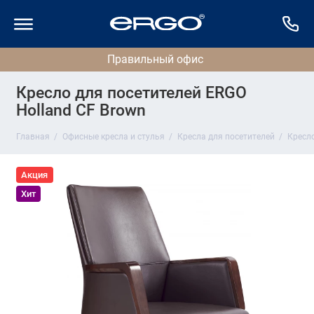
Кресло для посетителей ERGO
Holland CF Brown
Главная
Офисные кресла и стулья
Кресла для посетителей
Кресло
Акция
Хит