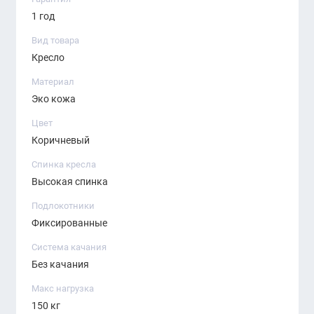
1 год
Вид товара
Кресло
Материал
Эко кожа
Цвет
Коричневый
Спинка кресла
Высокая спинка
Подлокотники
Фиксированные
Система качания
Без качания
Макс нагрузка
150 кг