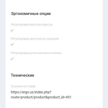
Эргономичные опции
Регулировка высоты кресла
✅
Регулировка жесткости качания
✅
Регулировка угла наклона спинки
✅
Технические
Ссылка на товар
https://ergo.uz/index.php?
route=product/product&product_id=451