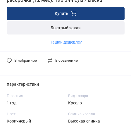
рассрочка (12 мес): 196 344 сум / месяц
Купить
Быстрый заказ
Нашли дешевле?
В избранное
В сравнение
Характеристики
Гарантия
Вид товара
1 год
Кресло
Цвет
Спинка кресла
Коричневый
Высокая спинка