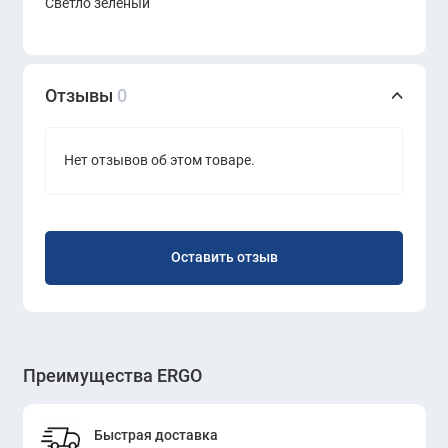
Светло зеленый
Технические характеристики:
Модель: KANO FZP25.08
Отзывы
0
Тип: настольная перегородка
Материал: ткань (Green, BP-MG01)
Нет отзывов об этом товаре.
Цвет: зелёный
Конструкция: крепление на рабочий стол
Оставить отзыв
Назначение:
Идеально подходит для организации open-space
офисов, рабочих мест сотрудников и переговорных
зон, где важно сочетание функциональности и
Преимущества ERGO
эстетики.
Быстрая доставка