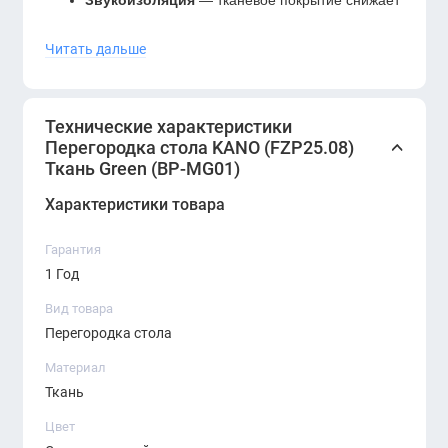
уровень шума, создавая более спокойную
Читать дальше
атмосферу для работы.
Эстетичность
— приятный зелёный цвет
добавляет яркий акцент и гармонирует с
Технические характеристики
офисной мебелью.
Перегородка стола KANO (FZP25.08)
Ткань Green (BP-MG01)
Практичность
— устойчива к истиранию ткань
Характеристики товара
легко очищается и сохраняет привлекательный
вид в течение долгого времени.
Гарантия
1 Год
Модульность
— перегородка подходит для
установки на различные модели рабочих
Вид товара
столов KANO, позволяя создавать
Перегородка стола
индивидуальные конфигурации.
Материал
Удобство
— обеспечивает сотрудникам
Ткань
личное пространство и комфорт, сохраняя при
Цвет
этом командную атмосферу.