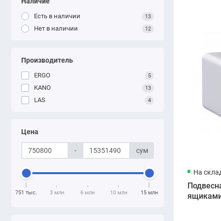
Наличие
Есть в наличии
13
Нет в наличии
12
Производитель
ERGO
5
KANO
13
LAS
4
Цена
-
сум
На скла
Подвесн
751 тыс.
3 млн
6 млн
10 млн
15 млн
ящиками