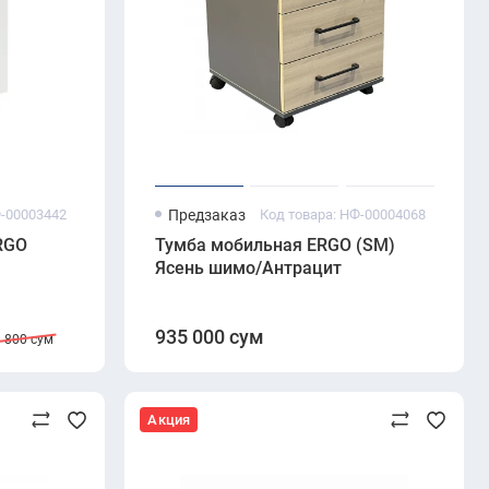
Ф-00003442
Предзаказ
Код товара: НФ-00004068
RGO
Тумба мобильная ERGO (SM)
Ясень шимо/Антрацит
935 000 сум
 800 сум
Акция