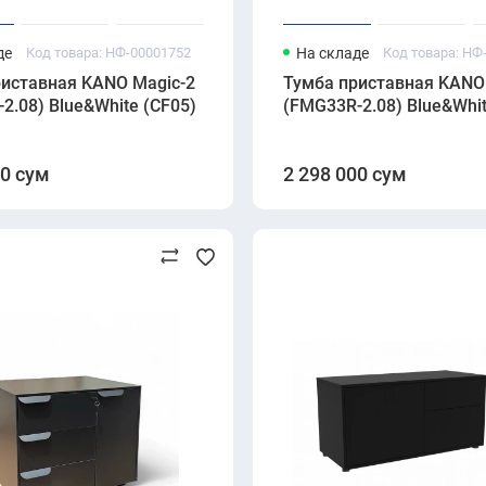
де
Код товара: НФ-00001752
На складе
Код товара: НФ
риставная KANO Magic-2
Тумба приставная KANO
2.08) Blue&White (CF05)
(FMG33R-2.08) Blue&Whit
00 сум
2 298 000 сум