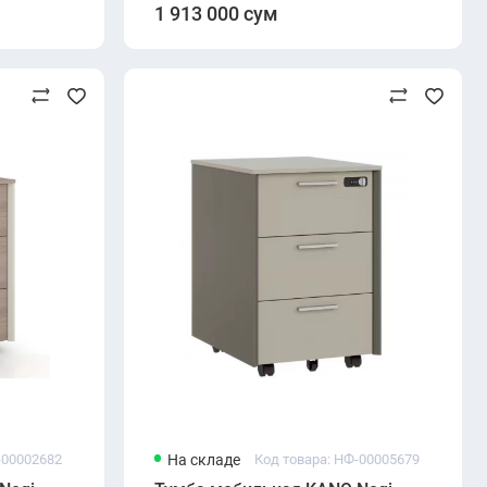
1 913 000 сум
-00002682
На складе
Код товара: НФ-00005679