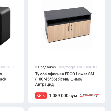
Ф-00005183
Предзаказ
Код товара: НФ-00004683
мя
Тумба офисная ERGO Lower SM
ack
(100*45*56) Ясень шимо/
Антрацид
1 089 000 сум
-24 %
1 430 000 сум