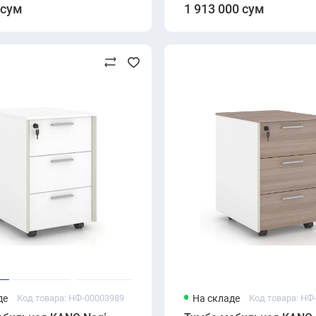
 сум
1 913 000 сум
де
Код товара: НФ-00003989
На складе
Код товара: НФ