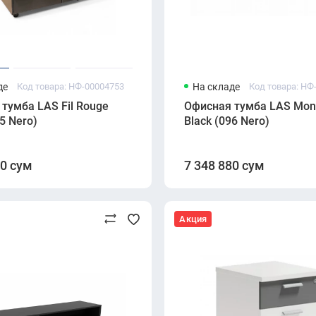
де
Код товара: НФ-00004753
На складе
Код товара: НФ
тумба LAS Fil Rouge
Офисная тумба LAS Mono
5 Nero)
Black (096 Nero)
10 сум
7 348 880 сум
Акция