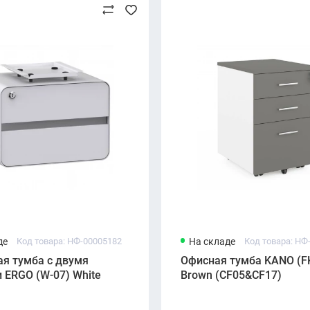
де
Код товара: НФ-00005182
На складе
Код товара: НФ
ая тумба с двумя
Офисная тумба KANO (FK
 ERGO (W-07) White
Brown (CF05&CF17)