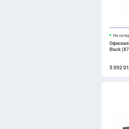
На скла
Офисная 
Black (87
5 092 0