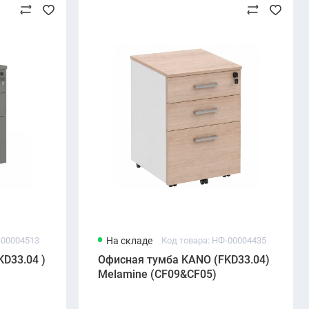
-00004513
На складе
Код товара: НФ-00004435
D33.04 )
Офисная тумба KANO (FKD33.04)
Melamine (CF09&CF05)