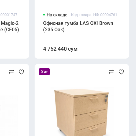
-00001747
На складе
Код товара: НФ-00004761
 Magic-2
Офисная тумба LAS OXI Brown
e (CF05)
(235 Oak)
4 752 440 сум
Хит