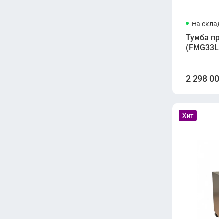
На скла
Тумба п
(FMG33L-
2 298 0
Хит