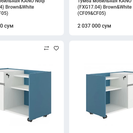
обильная KANO Noqi
Тумба мобильная KANO 
4) Brown&White
(FXG17.04) Brown&White
F05)
(CF09&CF05)
00 сум
2 037 000 сум