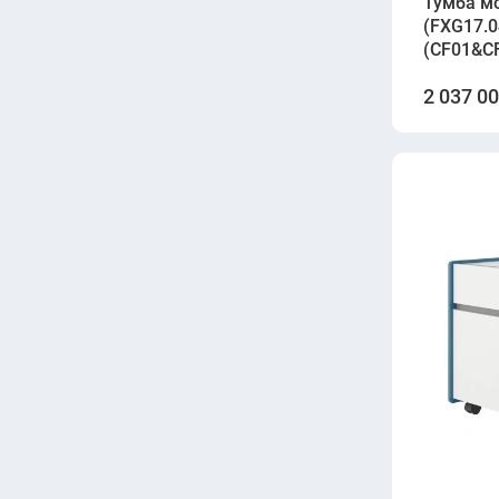
Тумба м
(FXG17.0
(CF01&C
2 037 0