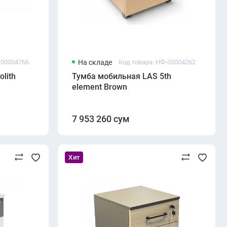
-00004766
На складе
Код товара: НФ-00004262
lith
Тумба мобильная LAS 5th
element Brown
7 953 260 сум
Хит