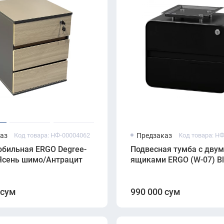
аз
Код товара: НФ-00004062
Предзаказ
Код товара: Н
обильная ERGO Degree-
Подвесная тумба с дву
 Ясень шимо/Антрацит
ящиками ERGO (W-07) Bl
 сум
990 000 сум