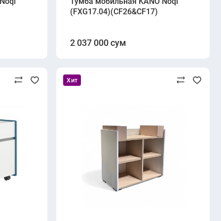
Noqi
Тумба мобильная KANO Noqi
(FXG17.04)(CF26&CF17)
2 037 000 сум
Хит