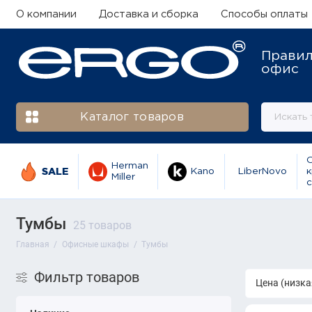
О компании
Доставка и сборка
Способы оплаты
Прави
офис
Каталог товаров
Herman
SALE
Kano
LiberNovo
к
Miller
с
Тумбы
25 товаров
Главная
Офисные шкафы
Тумбы
Фильтр товаров