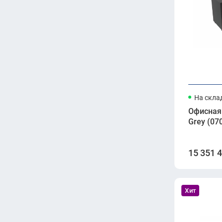
На скла
Офисная 
Grey (070
15 351 
Хит