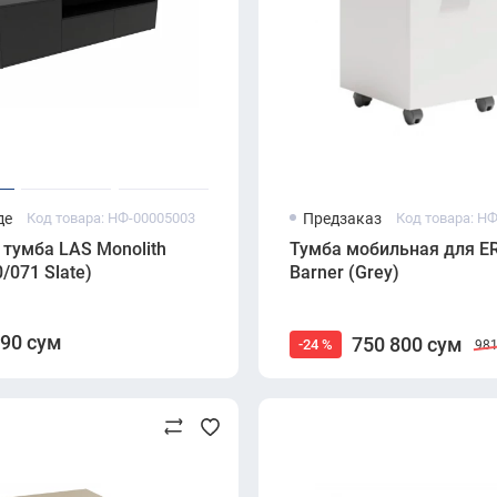
де
Код товара: НФ-00005003
Предзаказ
Код товара: Н
тумба LAS Monolith
Тумба мобильная для E
/071 Slate)
Barner (Grey)
490 сум
750 800 сум
-24 %
981