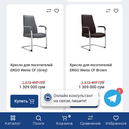
Кресло для посетителей
Кресло для посетителей
ERGO Wenix CF (Grey)
ERGO Wenix CF Brown
1 873 400 сум
1 873 400 сум
1 309 000 сум
1 309 000 сум
1
1
Купить
Купить
0
Каталог
Поиск
Корзина
Сравнение
Избранное