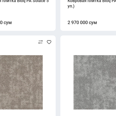
 плитка Bloq PA Solace 550 Smoke blue (500×500 мм, 6.7 мм
Ковровая плитка Bloq PA
уп.)
00 сум
2 970 000 сум