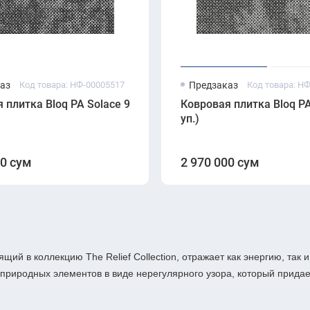
аз
Код товара: НФ-00005517
Предзаказ
Код товара: Н
 плитка Bloq PA Solace 990 Granite (500×500 мм, 6.7 мм, 5 
Ковровая плитка Bloq PA
уп.)
00 сум
2 970 000 сум
щий в коллекцию The Relief Collection, отражает как энергию, так
 природных элементов в виде нерегулярного узора, который прид