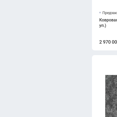
Предзак
Ковровая
уп.)
2 970 0