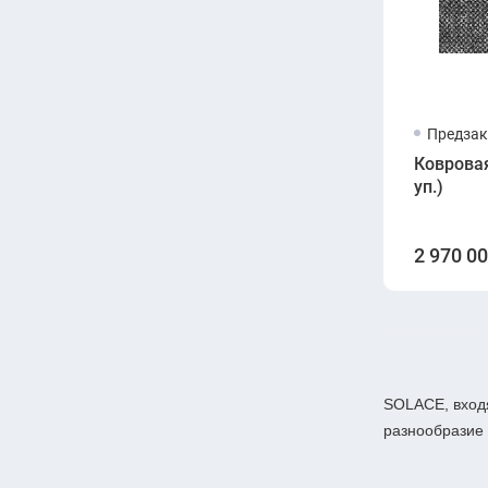
Предзак
Ковровая
уп.)
2 970 0
SOLACE, входя
разнообразие