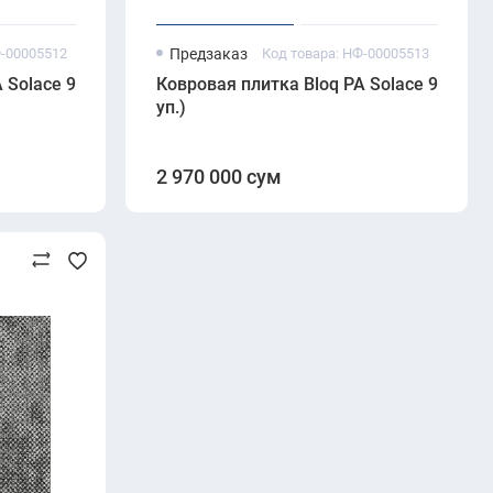
Ф-00005512
Предзаказ
Код товара: НФ-00005513
5 м²/
 Solace 975 Pepperwhite (500×500 мм, 6.7 мм, 5 м²/
Ковровая плитка Bloq PA Solace 985 Nort
уп.)
2 970 000 сум