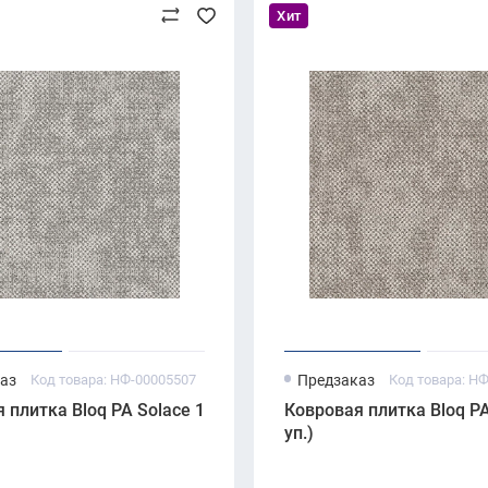
Хит
аз
Код товара: НФ-00005507
Предзаказ
Код товара: Н
 плитка Bloq PA Solace 165 Off White (500×500 мм, 6.7 мм, 
Ковровая плитка Bloq PA 
уп.)