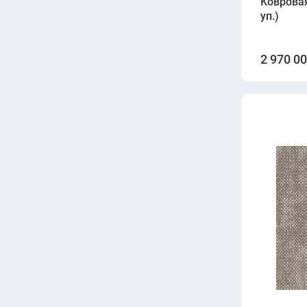
Ковровая
уп.)
2 970 0