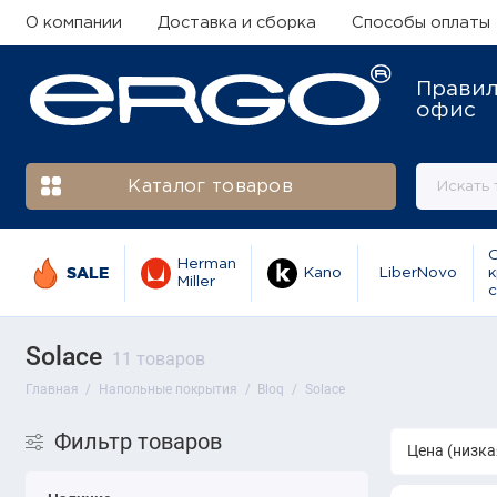
О компании
Доставка и сборка
Способы оплаты
Прави
офис
Каталог товаров
Herman
SALE
Kano
LiberNovo
к
Miller
с
Solace
11 товаров
Главная
Напольные покрытия
Bloq
Solace
Фильтр товаров