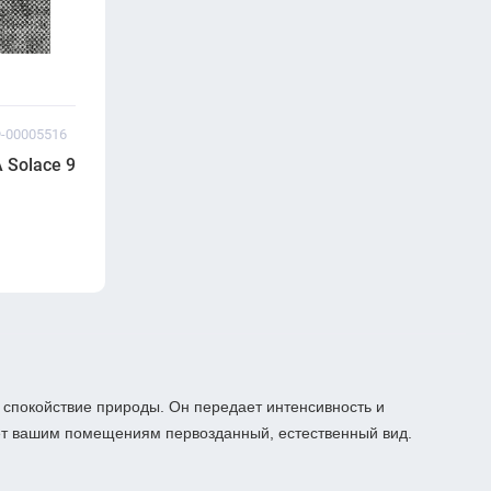
Ф-00005516
м²/
 Solace 995 Carbon (500×500 мм, 6.7 мм, 5 м²/
 и спокойствие природы. Он передает интенсивность и
ает вашим помещениям первозданный, естественный вид.