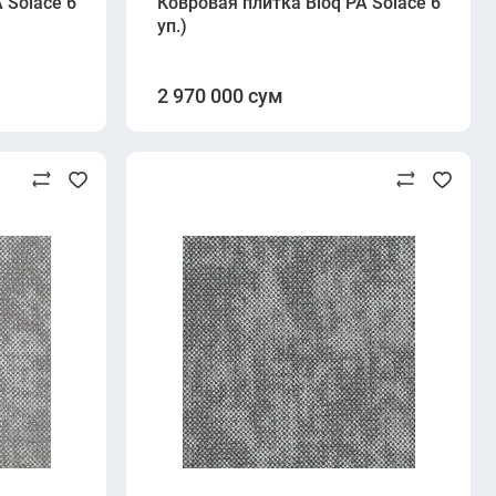
, 5 м²/
 Solace 630 Fern (500×500 мм, 6.7 мм, 5 м²/
Ковровая плитка Bloq PA Solace 640 Euca
уп.)
2 970 000 сум