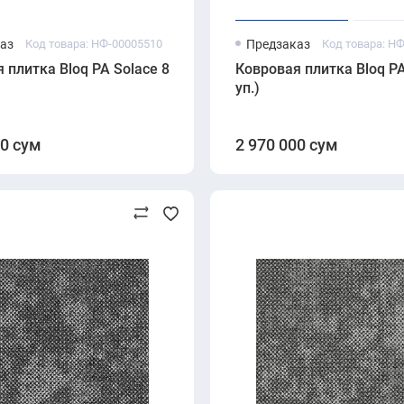
аз
Код товара: НФ-00005510
Предзаказ
Код товара: Н
 плитка Bloq PA Solace 830 Driftwood (500×500 мм, 6.7 мм, 
Ковровая плитка Bloq PA
уп.)
00 сум
2 970 000 сум