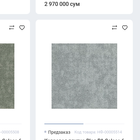
2 970 000 сум
Ф-00005508
Предзаказ
Код товара: НФ-00005514