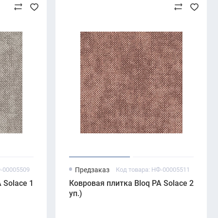
Ф-00005509
Предзаказ
Код товара: НФ-00005511
5 м²/
Solace 170 Light Taupe (500×500 мм, 6.7 мм, 5 м²/
Ковровая плитка Bloq PA Solace 240 Ind
уп.)