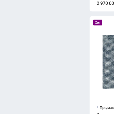
2 970 0
Хит
Предзак