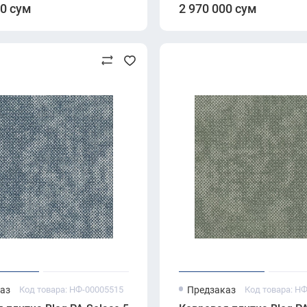
00 сум
2 970 000 сум
аз
Код товара: НФ-00005515
Предзаказ
Код товара: Н