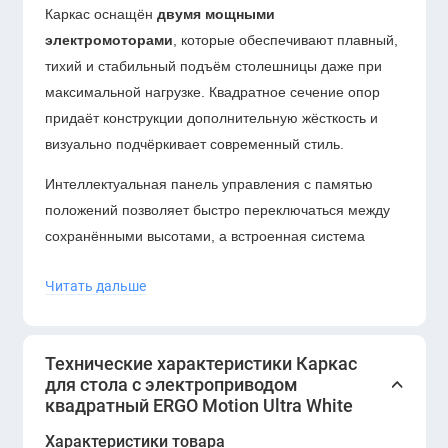
Каркас оснащён
двумя мощными
электромоторами
, которые обеспечивают плавный,
тихий и стабильный подъём столешницы даже при
максимальной нагрузке. Квадратное сечение опор
придаёт конструкции дополнительную жёсткость и
визуально подчёркивает современный стиль.
Интеллектуальная панель управления с памятью
положений позволяет быстро переключаться между
сохранёнными высотами, а встроенная система
защиты автоматически останавливает движение при
Читать дальше
столкновении с препятствием. Каркас совместим с
большинством столешниц и легко адаптируется под
разные размеры рабочего пространства.
Технические характеристики Каркас
для стола с электроприводом
квадратный ERGO Motion Ultra White
Характеристики товара