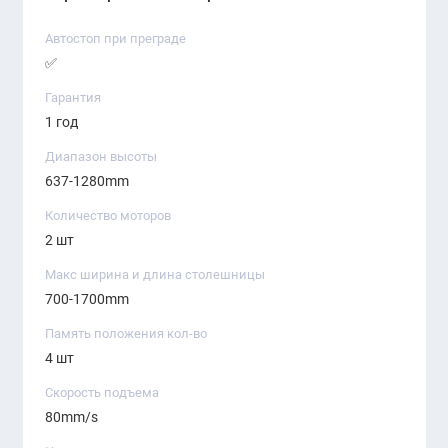
Автостоп при преграде
✅
Гарантия
1 год
Диапазон высоты
637-1280mm
Количество моторов
2 шт
Макс ширина и длина столешницы
700-1700mm
Память положения кол-во
4 шт
Скорость подъема
80mm/s