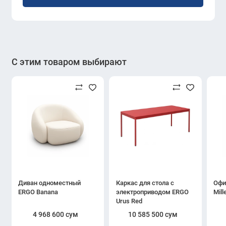
С этим товаром выбирают
Диван одноместный
Каркас для стола с
Офи
ERGO Banana
электроприводом ERGO
Mill
Urus Red
4 968 600 сум
10 585 500 сум