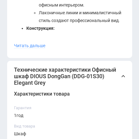
офисным интерьером.
Лаконичные линии и минималистичный
стиль создают профессиональный вид.
Конструкция:
Вместительные полки для удобного
Читать дальше
размещения папок, книг и аксессуаров.
Закрытые секции с дверцами для
аккуратного хранения.
Технические характеристики Офисный
Преимущества:
шкаф DIOUS DongGan (DDG-01S30)
Elegant Grey
Надёжная конструкция обеспечивает
долгий срок службы.
Характеристики товара
Практичное решение для оптимизации
рабочего пространства.
Гарантия
Современный дизайн подчеркивает
1год
статус офиса.
Вид товара
DIOUS DongGan (DDG-01S30)
Шкаф
объединяет