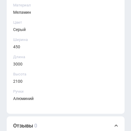
функциональность и стиль, создавая идеальную
Материал
атмосферу для работы.
Меламин
Цвет
Серый
Ширина
450
Длина
3000
Высота
2100
Ручки
Алюминий
Отзывы
0