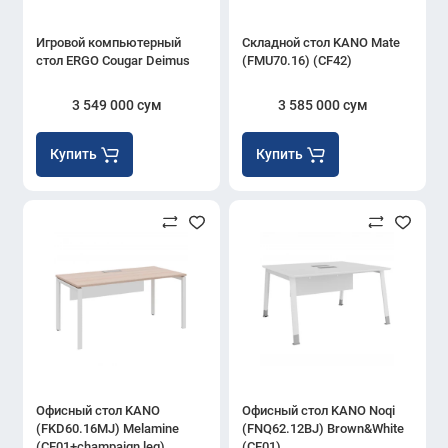
Игровой компьютерный
Складной стол KANO Mate
стол ERGO Cougar Deimus
(FMU70.16) (CF42)
3 549 000 сум
3 585 000 сум
Купить
Купить
Офисный стол KANO
Офисный стол KANO Noqi
(FKD60.16MJ) Melamine
(FNQ62.12BJ) Brown&White
(CF01+champaign leg)
(CF01)