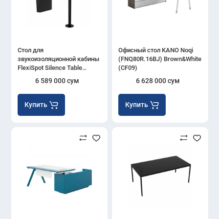
Стол для
Офисный стол KANO Noqi
звукоизоляционной кабины
(FNQ80R.16BJ) Brown&White
FlexiSpot Silence Table
(CF09)
Wooden (black DLB110)
6 589 000 сум
6 628 000 сум
Купить
Купить