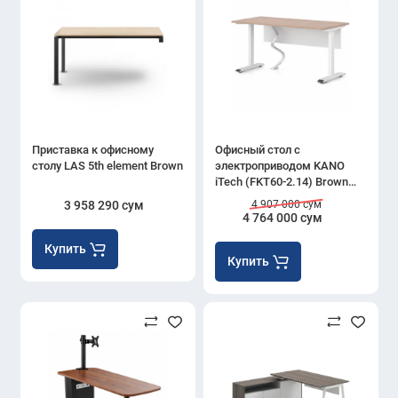
Приставка к офисному
Офисный стол с
столу LAS 5th element Brown
электроприводом KANO
iTech (FKT60-2.14) Brown
(CF09)
3 958 290 сум
4 907 000 сум
4 764 000 сум
Купить
Купить