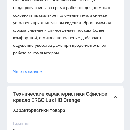
Высокая спинка
HB
обеспечивает хорошую
поддержку спины во время рабочего дня, помогает
сохранять правильное положение тела и снижает
усталость при длительном сидении. Эргономичная
форма сиденья и спинки делает посадку более
комфортной, а мягкое наполнение добавляет
ощущение удобства даже при продолжительной
работе за компьютером.
Оранжевый оттенок придаёт интерьеру динамику и
Читать дальше
визуальную выразительность.
ERGO Lux HB Orange
хорошо подходит для современных офисов,
креативных пространств, зон open-space, кабинетов
Технические характеристики Офисное
менеджеров, переговорных комнат и рабочих мест,
кресло ERGO Lux HB Orange
где важно создать живую и вдохновляющую
атмосферу.
Характеристики товара
Кресло оснащено механизмом регулировки высоты,
Гарантия
что позволяет адаптировать его под рост