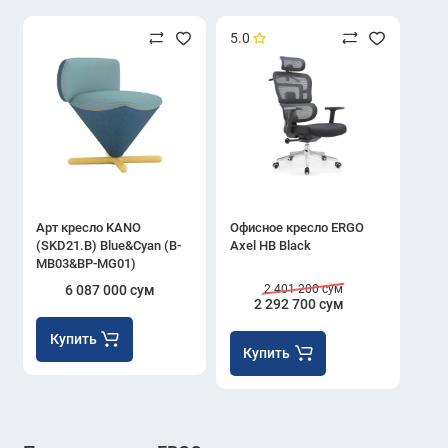
5.0
Арт кресло KANO
Офисное кресло ERGO
(SKD21.B) Blue&Cyan (B-
Axel HB Black
MB03&BP-MG01)
6 087 000 сум
2 401 200 сум
2 292 700 сум
Купить
Купить