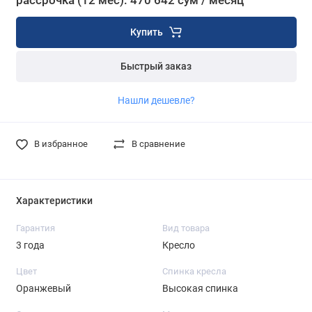
рассрочка (12 мес): 470 642 сум / месяц
Купить
Быстрый заказ
Нашли дешевле?
В избранное
В сравнение
Характеристики
Гарантия
Вид товара
3 года
Кресло
Цвет
Спинка кресла
Оранжевый
Высокая спинка