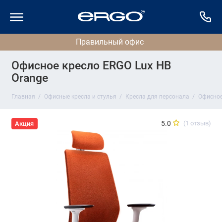
Офисное кресло ERGO Lux HB
Orange
Главная
Офисные кресла и стулья
Кресла для персонала
Офисное
5.0
(1 отзыв)
Акция