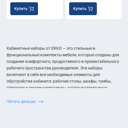
Купить
Купить
Кабинетные наборы от ERGO — это стильные и
функциональные комплекты мебели, которые созданы для
создания комфортного, продуктивного и презентабельного
рабочего пространства руководителя. Эти наборы
включают в себя все необходимые элементы для
обустройства кабинета: рабочие столы, шкафы, тумбы,
стеллажи и другие компоненты, которые гармонично
сочетаются друг с другом. Кабинетные наборы от ERGO
подчеркивают статус руководителя, создавая атмосферу
Читать дальше
профессионализма и уверенности.
Преимущества кабинетных наборов от ERGO: