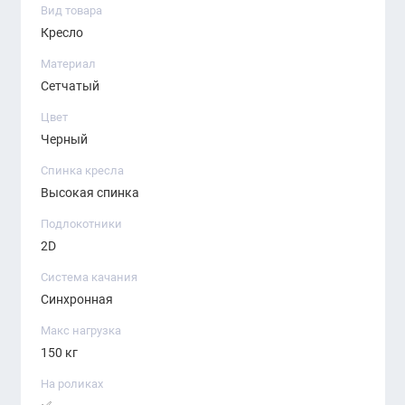
Вид товара
Кресло
Материал
Сетчатый
Цвет
Черный
Спинка кресла
Высокая спинка
Подлокотники
2D
Система качания
Синхронная
Макс нагрузка
150 кг
На роликах