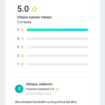
5.0
Общая оценка товара
2 отзыва
5
4
3
2
1
Olimjon Jabborov
O
Оценка покупки 5.0
28 Сентября, 2024
Shu kresloni tanladim va buyurtma berdim,