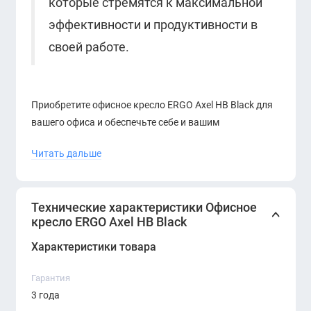
которые стремятся к максимальной
эффективности и продуктивности в
своей работе.
Приобретите офисное кресло ERGO Axel HB Black для
вашего офиса и обеспечьте себе и вашим
сотрудникам максимальный комфорт и
Читать дальше
продуктивность. Это кресло идеально подходит для
длительной работы за компьютером, совещаний и
конференций. Кресло ERGO Axel HB Black – это выбор
Технические характеристики Офисное
профессионалов, ценящих качество и стиль.
кресло ERGO Axel HB Black
Закажите его прямо сейчас и оцените все
преимущества сами!
Характеристики товара
Гарантия
3 года