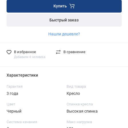
Купить
Быстрый заказ
Нашли дешевле?
В избранное
В сравнение
Добавили 4 человека
Характеристики
Гарантия
Вид товара
3 года
Кресло
Цвет
Спинка кресла
Черный
Высокая спинка
Система качания
Макс нагрузка