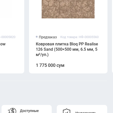
Ф-00005820
Предзаказ
Код товара: НФ-00005560
low
Ковровая плитка Bloq PP Realise
126 Sand (500×500 мм, 6.5 мм, 5
м²/уп.)
1 775 000 сум
Доступные
Надежность