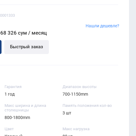
00001333
м
Нашли дешевле?
268 326 сум / месяц
Быстрый заказ
Гарантия
Диапазон высоты
1 год
700-1150mm
Макс ширина и длина
Память положения кол-во
столешницы
3 шт
800-1800mm
Цвет
Макс нагрузка