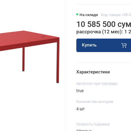
На складе
Код товара: НФ-
10 585 500 су
рассрочка (12 мес): 1 
Купить
Характеристики
Автостоп при преграде
true
Количество моторов
4 шт
Скорость подъема