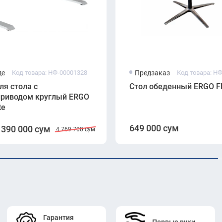
де
Код товара: НФ-00001328
Предзаказ
Код товара: Н
ля стола с
Стол обеденный ERGO F
приводом круглый ERGO
te
649 000 сум
 390 000 сум
4 769 700 сум
Гарантия
Первые руки