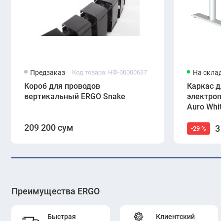
Предзаказ
Код товара: НФ-00000637
На скла
Короб для проводов
Каркас д
вертикальный ERGO Snake
электро
Auro Whi
209 200 сум
3
-29 %
Преимущества ERGO
Быстрая
Клиентский