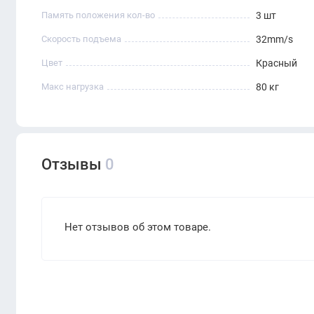
Память положения кол-во
3 шт
Скорость подъема
32mm/s
Цвет
Красный
Макс нагрузка
80 кг
Отзывы
0
Нет отзывов об этом товаре.