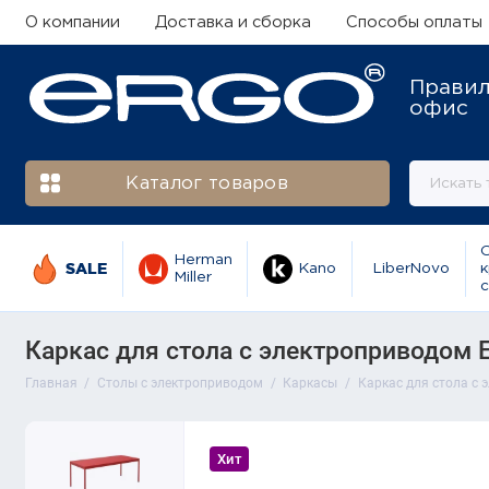
О компании
Доставка и сборка
Способы оплаты
Прави
офис
Каталог товаров
Herman
SALE
Kano
LiberNovo
к
Miller
с
Каркас для стола с электроприводом 
Главная
Столы с электроприводом
Каркасы
Каркас для стола с 
Хит