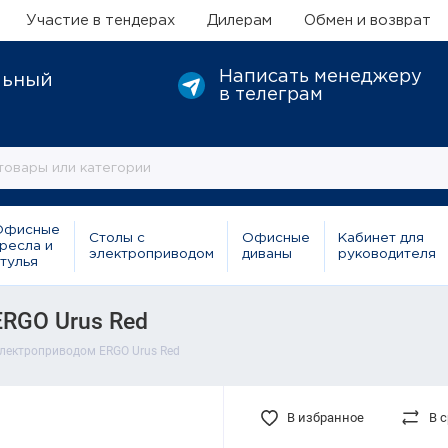
Участие в тендерах
Дилерам
Обмен и возврат
Написать менеджеру
льный
в телеграм
Офисные
Столы с
Офисные
Кабинет для
ресла и
электроприводом
диваны
руководителя
тулья
ERGO Urus Red
электроприводом ERGO Urus Red
В избранное
В 