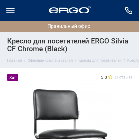
Кресло для посетителей ERGO Silvia
CF Chrome (Black)
Главная
Офисные кресла и стулья
Кресла для посетителей
Кресло
5.0
(1 отзыв)
Хит