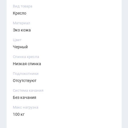
стабильность кресла.
Вид товара
Кресло
Материал
Эко кожа
Цвет
Черный
Спинка кресла
Низкая спинка
Подлокотники
Отсутствуют
Система качания
Без качания
Макс нагрузка
100 кг