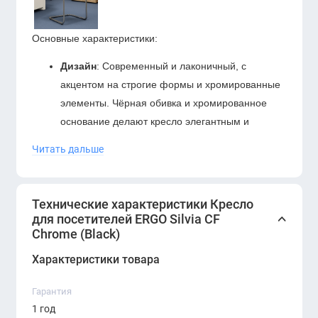
Основные характеристики:
Дизайн
: Современный и лаконичный, с
акцентом на строгие формы и хромированные
элементы. Чёрная обивка и хромированное
основание делают кресло элегантным и
универсальным, гармонирующим с любым
Читать дальше
офисным интерьером.
Комфорт
: Мягкое сиденье и спинка с
эргономичной поддержкой позволяют
Технические характеристики Кресло
посетителям комфортно разместиться даже
для посетителей ERGO Silvia CF
Chrome (Black)
при длительном ожидании, создавая уютную
атмосферу.
Характеристики товара
Каркас
: Прочный металлический каркас с
хромированным покрытием, устойчивый к
Гарантия
коррозии и износу, обеспечивает надёжность и
1 год