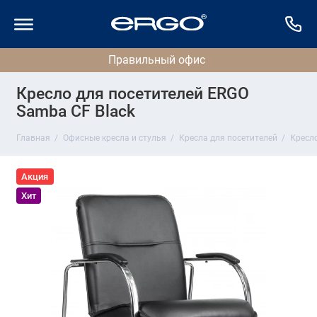
Кресло для посетителей ERGO
Samba CF Black
Главная
Офисные кресла и стулья
Кресла для посетителей
Кресло
Акция
Хит