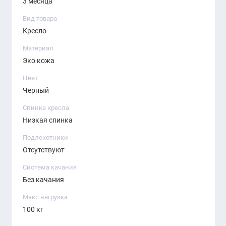
3 месяца
Удобная форма сиденья и спинки для
комфортного расположения.
Вид товара
Кресло
Компактность и легкость перемещения.
Материал
Идеально подойдет для приёмных, переговорных
Эко кожа
комнат, залов совещаний и мест, где важен комфорт
Цвет
гостей и сотрудников.
Черный
Спинка кресла
Низкая спинка
Подлокотники
Отсутствуют
Система качания
Без качания
Макс нагрузка
100 кг