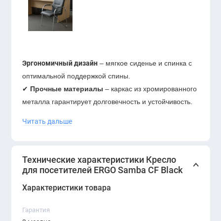
Эргономичный дизайн
– мягкое сиденье и спинка с
оптимальной поддержкой спины.
✔
Прочные материалы
– каркас из хромированного
металла гарантирует долговечность и устойчивость.
✔
Комфортные подлокотники
– с мягкими
Читать дальше
накладками для дополнительного удобства.
✔
Универсальный черный цвет
– легко впишется в
любой интерьер.
Технические характеристики Кресло
для посетителей ERGO Samba CF Black
Преимущества:
Характеристики товара
Стильный и лаконичный вид, подходящий для
современных офисов.
Гарантия