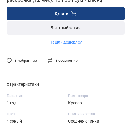
рассрочка (12 мес): 154 564 сум / месяц
Купить
Быстрый заказ
Нашли дешевле?
В избранное
В сравнение
Характеристики
Гарантия
Вид товара
1 год
Кресло
Цвет
Спинка кресла
Черный
Средняя спинка