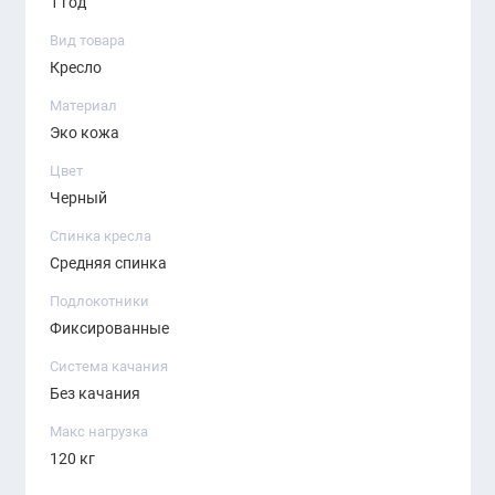
1 год
Вид товара
Кресло
Материал
Эко кожа
Цвет
Черный
Спинка кресла
Средняя спинка
Подлокотники
Фиксированные
Система качания
Без качания
Макс нагрузка
120 кг