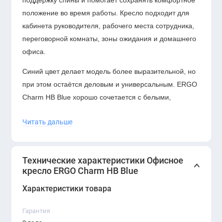
поддержку спины и помогает сохранять комфортное
положение во время работы. Кресло подходит для
кабинета руководителя, рабочего места сотрудника,
переговорной комнаты, зоны ожидания и домашнего
офиса.
Синий цвет делает модель более выразительной, но
при этом остаётся деловым и универсальным. ERGO
Charm HB Blue хорошо сочетается с белыми,
серыми, графитовыми, деревянными и
Читать дальше
металлическими элементами интерьера.
Технические характеристики Офисное
кресло ERGO Charm HB Blue
Характеристики товара
Гарантия