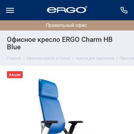
Офисное кресло ERGO Charm HB
Blue
Главная
Офисные кресла и стулья
Кресла для персонала
Офисное
Акция