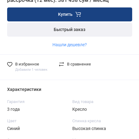
рассрочка (12 мес): 381 438 сум / месяц
Купить
Быстрый заказ
Нашли дешевле?
В избранное
В сравнение
Добавили 1 человек
Характеристики
Гарантия
Вид товара
3 года
Кресло
Цвет
Спинка кресла
Синий
Высокая спинка