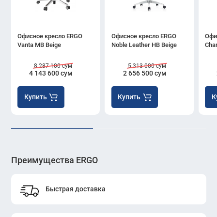
Офисное кресло ERGO
Офисное кресло ERGO
Офи
Vanta MB Beige
Noble Leather HB Beige
Cha
8 287 100 сум
5 313 000 сум
4 143 600 сум
2 656 500 сум
Купить
Купить
К
Преимущества ERGO
Быстрая доставка