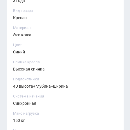
3 года
Вид товара
Кресло
Материал
Эко кожа
Цвет
Синий
Спинка кресла
Высокая спинка
Подлокотники
4D высота+глубина+ширина
Система качания
Синхронная
Макс нагрузка
150 кг