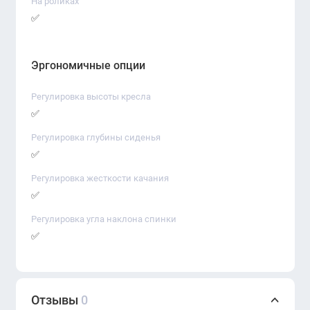
На роликах
✅
Эргономичные опции
Регулировка высоты кресла
✅
Регулировка глубины сиденья
✅
Регулировка жесткости качания
✅
Регулировка угла наклона спинки
✅
Отзывы
0