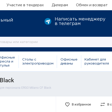
Участие в тендерах
Дилерам
Обмен и возврат
Написать менеджеру
льный
в телеграм
Офисные
Столы с
Офисные
Кабинет для
ресла и
электроприводом
диваны
руководителя
тулья
Black
для персонала ERGO Milano CF Black
В избранное
В 