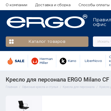
О компании
Доставка и сборка
Способы оплаты
Прави
офис
Каталог товаров
Herman
SALE
Kano
LiberNovo
к
Miller
с
Кресло для персонала ERGO Milano CF 
Главная
Офисные кресла и стулья
Кресла для персонала
Кресло 