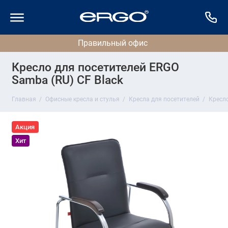
Кресло для посетителей ERGO
Samba (RU) CF Black
Главная
Офисные кресла и стулья
Кресла для посетителей
Кресло
Акция
Хит