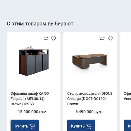
Максимальная нагрузка:
до 120 кг
Назначение:
для посетителей, переговорных,
С этим товаром выбирают
ожидания
Страна сборки:
Узбекистан (RU – локальная
сборка)
Кресло ERGO Samba — это сбалансированное
сочетание
цены, качества и презентабельности
,
идеально подходит для компаний, которые заботятся
Офисный шкаф KANO
Стол руководителя DIOUS
Офи
о комфорте своих гостей и хотят подчеркнуть
Feigelali (MFL30.14)
Chicago (DG07-D0120)
Ven
профессиональный имидж.
Brown (CY07)
Brown
15 900 000 сум
6 490 000 сум
Купить
Купить
К