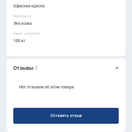
кресло более солидным.
Офисное кресло
Стильный и лаконичный внешний вид
—
Материал
делает кресло универсальным решением для
Эко кожа
офисных и общественных пространств.
Макс нагрузка
100 кг
Характеристики:
Отзывы
0
Модель:
ERGO Samba (RU) CF
Цвет обивки:
чёрный
Нет отзывов об этом товаре.
Материал обивки:
эко-кожа
Каркас:
металлический, хромированный
Оставить отзыв
Тип подлокотников:
стационарные, с мягкими
накладками