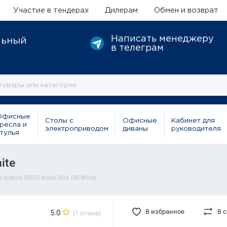
Участие в тендерах
Дилерам
Обмен и возврат
Написать менеджеру
льный
в телеграм
Офисные
Столы с
Офисные
Кабинет для
ресла и
электроприводом
диваны
руководителя
тулья
ite
 кресло ERGO Nova Slim HB White
В избранное
В 
5.0
(1 отзыв)