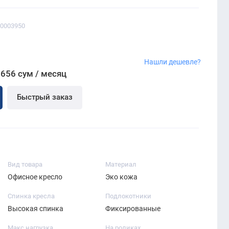
00003950
Нашли дешевле?
 656 сум / месяц
Быстрый заказ
Вид товара
Материал
Офисное кресло
Эко кожа
Спинка кресла
Подлокотники
Высокая спинка
Фиксированные
Макс нагрузка
На роликах