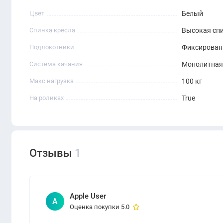
Цвет
Белый
Спинка кресла
Высокая сп
Подлокотники
Фиксирова
Система качания
Монолитная
Макс нагрузка
100 кг
На роликах
True
Отзывы
1
Apple User
A
Оценка покупки 5.0