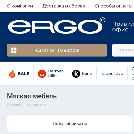
О компании
Доставка и сборка
Способы оплаты
Прави
офис
Каталог товаров
Herman
SALE
Kano
LiberNovo
к
Miller
с
Мягкая мебель
Главная
Мягкая мебель
Полуфабрикаты