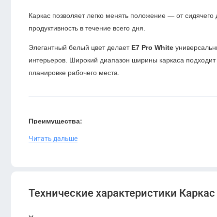
Каркас позволяет легко менять положение — от сидячего 
продуктивность в течение всего дня.
Элегантный белый цвет делает
E7 Pro White
универсальн
интерьеров. Широкий диапазон ширины каркаса подходит 
планировке рабочего места.
Преимущества:
Читать дальше
Два мощных мотора для плавного подъёма
Тихая и стабильная работа
Максимальная нагрузка до
160 кг
Технические характеристики Каркас 
Усиленные трёхсекционные опоры