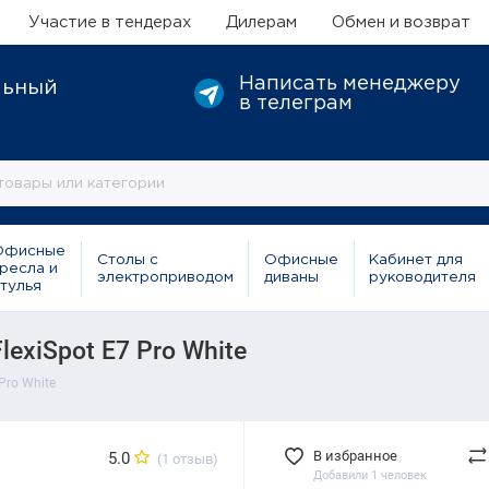
Участие в тендерах
Дилерам
Обмен и возврат
Написать менеджеру
льный
в телеграм
Офисные
Столы с
Офисные
Кабинет для
ресла и
электроприводом
диваны
руководителя
тулья
exiSpot E7 Pro White
Pro White
В избранное
5.0
(1 отзыв)
Добавили 1 человек