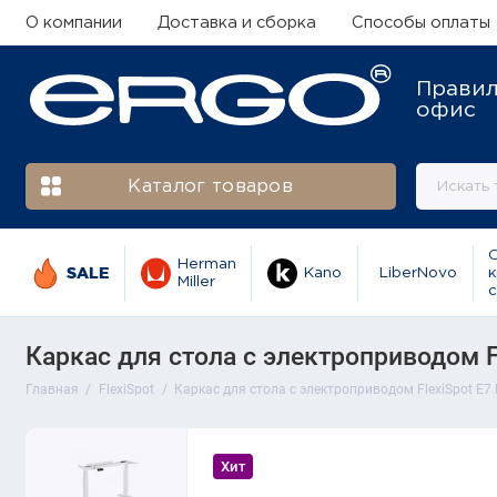
О компании
Доставка и сборка
Способы оплаты
Прави
офис
Каталог товаров
Herman
SALE
Kano
LiberNovo
к
Miller
с
Каркас для стола с электроприводом Fl
Главная
FlexiSpot
Каркас для стола с электроприводом FlexiSpot E7 
Хит