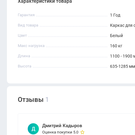
Белый цвет и лаконичный современный дизайн
Характеристики товара
Широкий диапазон регулировки высоты
Гарантия
1 Год
Совместим с разными типами столешниц
Вид товара
Каркас для 
Цвет
Белый
Макс нагрузка
160 кг
Длина
1100 - 1900
Высота
635-1285 мм
Отзывы
1
Дмитрий Кадыров
Д
Оценка покупки 5.0