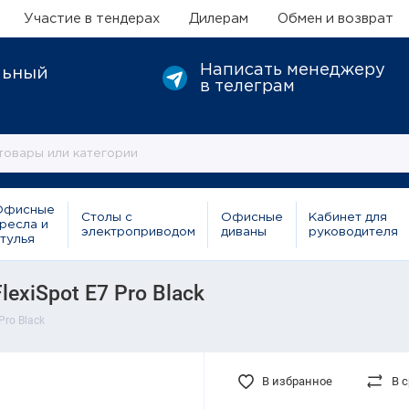
Участие в тендерах
Дилерам
Обмен и возврат
Написать менеджеру
льный
в телеграм
Офисные
Столы с
Офисные
Кабинет для
ресла и
электроприводом
диваны
руководителя
тулья
exiSpot E7 Pro Black
Pro Black
В избранное
В 