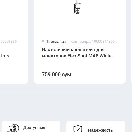
-00001335
Предзаказ
Код товара: 1000084486638
Настольный кронштейн для
Urus
мониторов FlexiSpot MA8 White
759 000 сум
Доступные
Надежность