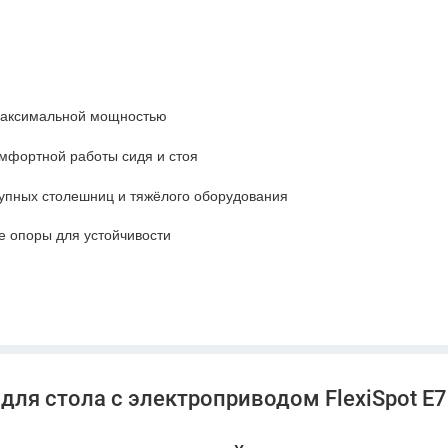
максимальной мощностью
мфортной работы сидя и стоя
упных столешниц и тяжёлого оборудования
 опоры для устойчивости
ное решение для любого интерьера
для стола с электроприводом FlexiSpot E7 