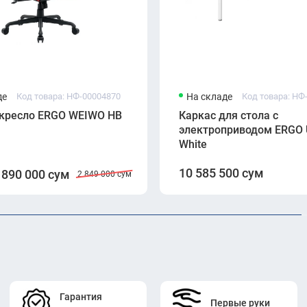
де
Код товара: НФ-00004870
На складе
Код товара: НФ
 кресло ERGO WEIWO HB
Каркас для стола с
электроприводом ERGO 
White
10 585 500 сум
 890 000 сум
2 849 000 сум
Гарантия
Первые руки