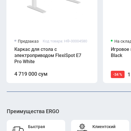
Предзаказ
Код товара: НФ-00004580
На скла
Каркас для стола с
Игровое
электроприводом FlexiSpot E7
Black
Pro White
4 719 000 сум
1
-34 %
Преимущества ERGO
Быстрая
Клиентский