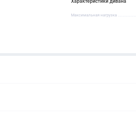
Характеристики дивана
ot E7 Pro Black в Ташкенте вы можете в нашем шоуруме
Максимальная нагрузка