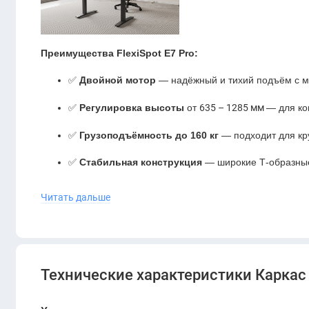
Преимущества FlexiSpot E7 Pro:
✅
Двойной мотор
— надёжный и тихий подъём с 
✅
Регулировка высоты
от
635 – 1285 мм
— для ко
✅
Грузоподъёмность до 160 кг
— подходит для кр
✅
Стабильная конструкция
— широкие Т-образные
✅
Цвет исполнения: Black (Чёрный)
— универсаль
Читать дальше
Идеально подходит для:
Домашнего офиса
Технические характеристики Каркас 
Современных рабочих пространств
Персональных и корпоративных решений