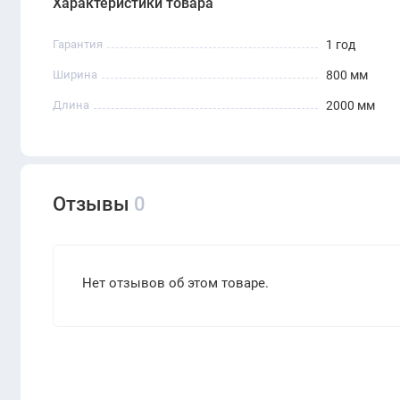
Характеристики товара
Купить каркас стола с электроприводом FlexiSp
Гарантия
1 год
или заказать с доставкой на сайте ERGO.
Прочный. Удобный. Функциональный.
Ширина
800 мм
Длина
2000 мм
Отзывы
0
Нет отзывов об этом товаре.