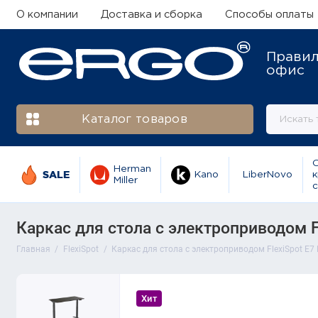
О компании
Доставка и сборка
Способы оплаты
Прави
офис
Каталог товаров
Herman
SALE
Kano
LiberNovo
к
Miller
с
Каркас для стола с электроприводом Fl
Главная
FlexiSpot
Каркас для стола с электроприводом FlexiSpot E7 
Хит