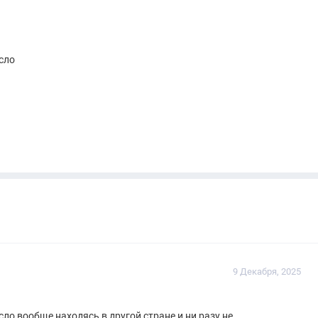
сло
9 Декабря, 2025
есло вообще находясь в другой стране и ни разу не