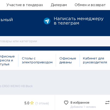
Участие в тендерах
Дилерам
Обмен и возврат
Написать менеджеру
льный
в телеграм
Офисные
Столы с
Офисные
Кабинет для
ресла и
электроприводом
диваны
руководителя
тулья
о ERGO WEIWO HB Black
В избранное
5.0
(1 отзыв)
Добавили 1 человек