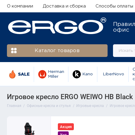
О компании
Доставка и сборка
Способы оплаты
Прави
офис
Каталог товаров
Herman
SALE
Kano
LiberNovo
к
Miller
с
Игровое кресло ERGO WEIWO HB Black
Главная
Офисные кресла и стулья
Игровые кресла
Игровое кресл
Акция
Хит