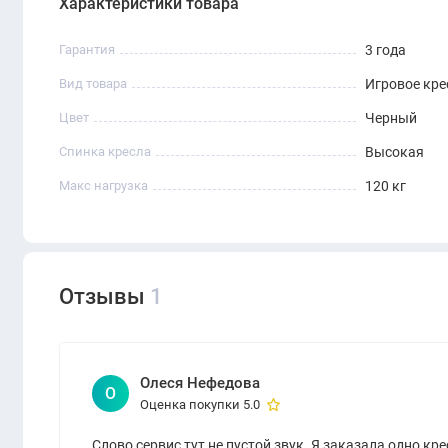
Характеристики товара
Гарантия
3 года
Вид товара
Игровое кре
Цвет
Черный
Спинка кресла
Высокая
Макс нагрузка
120 кг
Отзывы
1
Олеся Нефедова
О
Оценка покупки 5.0
Слово сервис тут не пустой звук. Я заказала одно кр