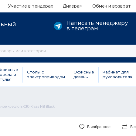
Участие в тендерах
Дилерам
Обмен и возврат
Написать менеджеру
льный
в телеграм
Офисные
Столы с
Офисные
Кабинет для
ресла и
электроприводом
диваны
руководителя
тулья
ное кресло ERGO Rivas HB Black
В избранное
В 