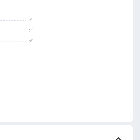
✅
✅
✅