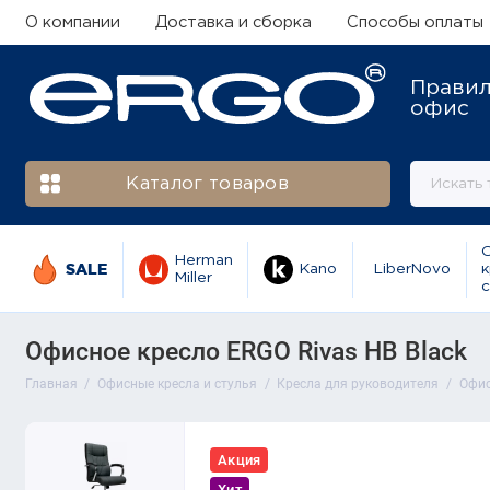
О компании
Доставка и сборка
Способы оплаты
Прави
офис
Каталог товаров
Herman
SALE
Kano
LiberNovo
к
Miller
с
Офисное кресло ERGO Rivas HB Black
Главная
Офисные кресла и стулья
Кресла для руководителя
Офис
Акция
Хит