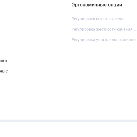
Эргономичные опции
Регулировка высоты кресла
Регулировка жесткости качания
Регулировка угла наклона спинки
инка
нные