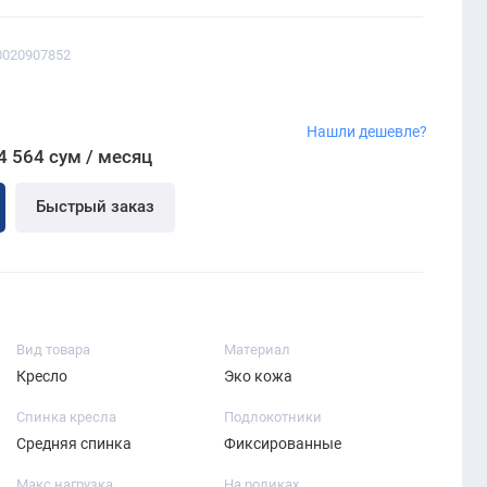
0020907852
Нашли дешевле?
4 564 сум / месяц
Быстрый заказ
Вид товара
Материал
Кресло
Эко кожа
Спинка кресла
Подлокотники
Средняя спинка
Фиксированные
Макс нагрузка
На роликах