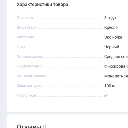
Характеристики товара
Гарантия
3 года
Вид товара
Кресло
Материал
Эко кожа
Цвет
Черный
Спинка кресла
Средняя сп
Подлокотники
Фиксирова
Система качания
Монолитная
Макс нагрузка
100 кг
На роликах
✅
Отзывы
0