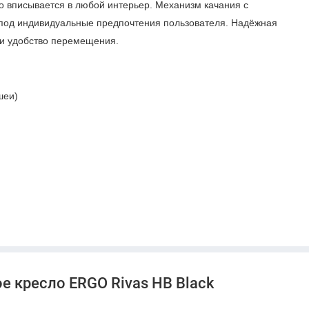
ко вписывается в любой интерьер. Механизм качания с
под индивидуальные предпочтения пользователя. Надёжная
 и удобство перемещения.
шеи)
е для ежедневной работы. Эргономика, комфорт и
 создания современного и эффективного рабочего
е кресло ERGO Rivas HB Black