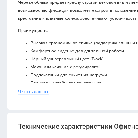
Черная обивка придаёт креслу строгий деловой вид и лег
возможностью фиксации позволяет настроить положение 
крестовина и плавные колёса обеспечивают устойчивость
Преимущества:
Высокая эргономичная спинка (поддержка спины и 
Комфортное сиденье для длительной работы
Чёрный универсальный цвет (Black)
Механизм качания с регулировкой
Подлокотники для снижения нагрузки
Прочная и устойчивая конструкция
Читать дальше
ERGO Rivas HB Black
— это надежное и стильное решени
универсальный дизайн делают его отличным выбором для
пространства.
Технические характеристики Офисно