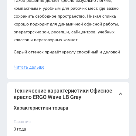
Такое решение делает кресло визуально лёгким,
компактным и удобным для рабочих мест, где важно
сохранить свободное пространство. Низкая спинка
хорошо подходит для динамичной офисной работы,
операторских зон, ресепшн, call-центров, учебных
классов и переговорных комнат.
Серый оттенок придаёт креслу спокойный и деловой
вид. Он выглядит мягче, чем чёрный, но сохраняет
Читать дальше
строгий офисный характер.
ERGO Wave LB Grey
легко вписывается в современные интерьеры с
белыми, чёрными, древесными, бежевыми и
Технические характеристики Офисное
металлическими элементами.
кресло ERGO Wave LB Grey
Преимущества:
Характеристики товара
ERGO Wave LB Grey — удачный выбор для
Гарантия
компаний, которым нужно компактное, практичное и
3 года
визуально аккуратное кресло для персонала. Модель