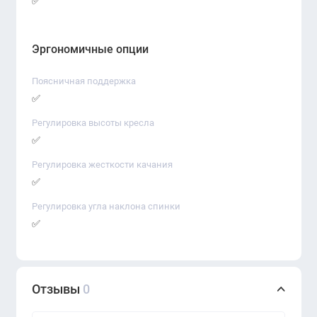
✅
Эргономичные опции
Поясничная поддержка
✅
Регулировка высоты кресла
✅
Регулировка жесткости качания
✅
Регулировка угла наклона спинки
✅
Отзывы
0