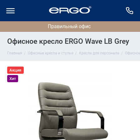
Офисное кресло ERGO Wave LB Grey
Главная
Офисные кресла и стулья
Кресла для персонала
Офисное
Акция
Хит