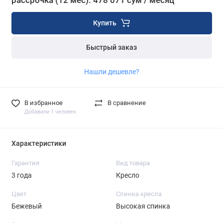
рассрочка (12 мес): 478 071 сум / месяц
Купить
Быстрый заказ
Нашли дешевле?
В избранное
В сравнение
Добавили 1 человек
Характеристики
Гарантия
Вид товара
3 года
Кресло
Цвет
Спинка кресла
Бежевый
Высокая спинка