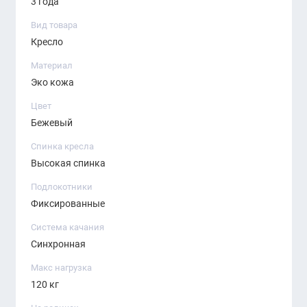
3 года
Современный и утончённый дизайн
Вид товара
Подходит для офисов, кабинетов и
Кресло
переговорных
Материал
Комфорт при длительном использовании
Эко кожа
Цвет
Надёжные материалы и фурнитура
Бежевый
Быстрая и простая сборка
Спинка кресла
Спинка кресла имеет оптимальный угол
Высокая спинка
наклона и выраженную поддержку поясницы.
Подлокотники
Широкое сиденье выполнено из плотной
Фиксированные
износостойкой ткани, устойчивой к
Система качания
деформации. Удобные подлокотники с мягкими
Синхронная
накладками снимают напряжение с плеч, а
Макс нагрузка
механизм качания и регулировки высоты
120 кг
позволяет адаптировать кресло под
индивидуальные параметры.