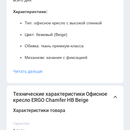
всего дня.
Характеристики:
Тип: офисное кресло с высокой спинкой
Цвет: бежевый (Beige)
Обивка: ткань премиум-класса
Механизм: качания с фиксацией
Регулировка высоты: газлифт
Читать дальше
Подлокотники: эргономичные, с накладками
Основание: прочная крестовина, ролики для
Технические характеристики Офисное
кресло ERGO Chamfer HB Beige
всех типов полов
Характеристики товара
Максимальная нагрузка: до 120 кг
Преимущества:
Гарантия