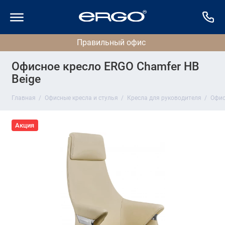
Офисное кресло ERGO Chamfer HB
Beige
Главная
Офисные кресла и стулья
Кресла для руководителя
Офис
Акция