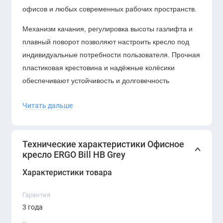
офисов и любых современных рабочих пространств.
Механизм качания, регулировка высоты газлифта и
плавный поворот позволяют настроить кресло под
индивидуальные потребности пользователя. Прочная
пластиковая крестовина и надёжные колёсики
обеспечивают устойчивость и долговечность
конструкции.
Читать дальше
ERGO Bill HB Gray
— это надёжное и удобное
офисное кресло, созданное для продуктивной и
комфортной работы каждый день.
Технические характеристики Офисное
кресло ERGO Bill HB Grey
Характеристики товара
Гарантия
3 года