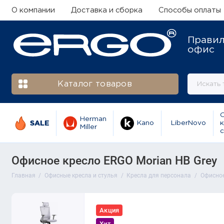
О компании
Доставка и сборка
Способы оплаты
Прави
офис
Каталог товаров
Herman
SALE
Kano
LiberNovo
к
Miller
с
Офисное кресло ERGO Morian HB Grey
Главная
Офисные кресла и стулья
Кресла для персонала
Офисное
Акция
Хит