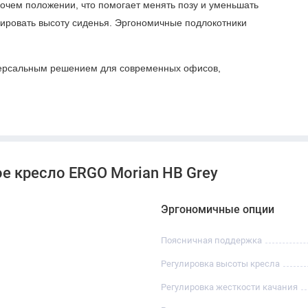
очем положении, что помогает менять позу и уменьшать
лировать высоту сиденья. Эргономичные подлокотники
версальным решением для современных офисов,
е кресло ERGO Morian HB Grey
Эргономичные опции
Поясничная поддержка
Регулировка высоты кресла
Регулировка жесткости качания