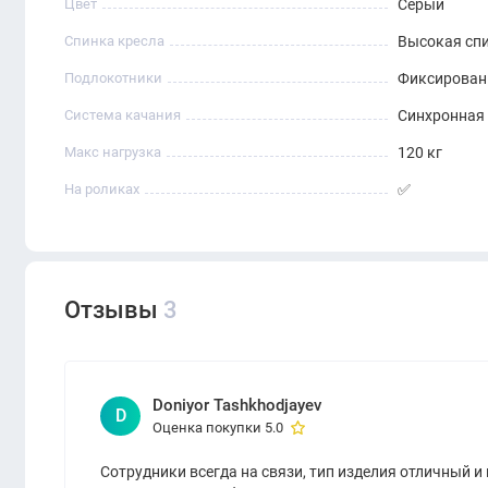
Цвет
Серый
Спинка кресла
Высокая сп
Подлокотники
Фиксирова
Система качания
Синхронная
Макс нагрузка
120 кг
На роликах
✅
Отзывы
3
Doniyor Tashkhodjayev
D
Оценка покупки 5.0
Сотрудники всегда на связи, тип изделия отличный и