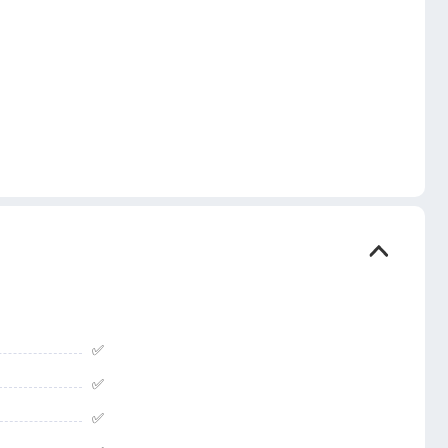
✅
✅
✅