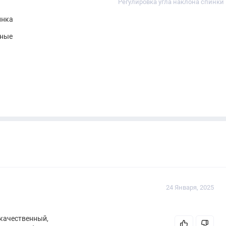
Регулировка угла наклона спинки
инка
нные
24 Января, 2025
 качественный,