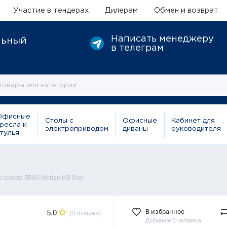
Участие в тендерах
Дилерам
Обмен и возврат
Написать менеджеру
льный
в телеграм
Офисные
Столы с
Офисные
Кабинет для
ресла и
электроприводом
диваны
руководителя
тулья
 кресло ERGO Morian HB Grey
В избранное
5.0
(3 отзыва)
Добавили 2 человека