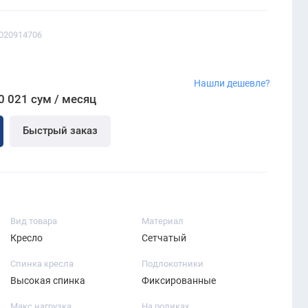
0020914706
Нашли дешевле?
0 021 сум / месяц
Быстрый заказ
Вид товара
Материал
Кресло
Сетчатый
Спинка кресла
Подлокотники
Высокая спинка
Фиксированные
Макс нагрузка
На роликах