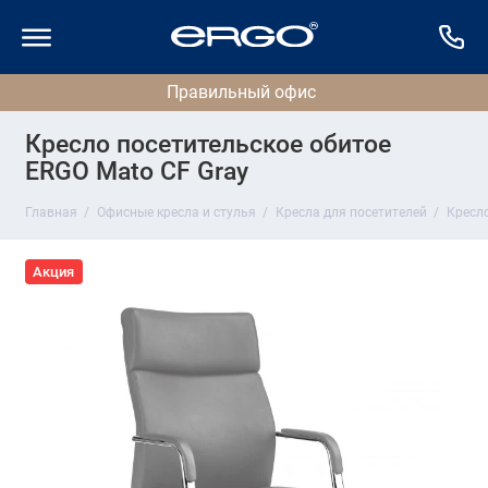
Кресло посетительское обитое
ERGO Mato CF Gray
Главная
Офисные кресла и стулья
Кресла для посетителей
Кресло
Акция