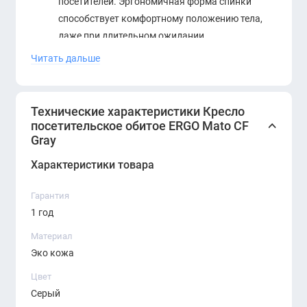
посетителей. Эргономичная форма спинки
способствует комфортному положению тела,
даже при длительном ожидании.
Читать дальше
Подлокотники
: Мягкие и удобные
подлокотники обтянуты материалом,
обеспечивающим комфортную поддержку рук.
Технические характеристики Кресло
Основание
: Стационарное основание с
посетительское обитое ERGO Mato CF
Gray
устойчивой металлической конструкцией,
которая гарантирует стабильность кресла.
Характеристики товара
Доступны варианты с хромированным или
матовым покрытием для выбора под стиль
Гарантия
интерьера.
1 год
Материал
Эко кожа
Цвет
Серый