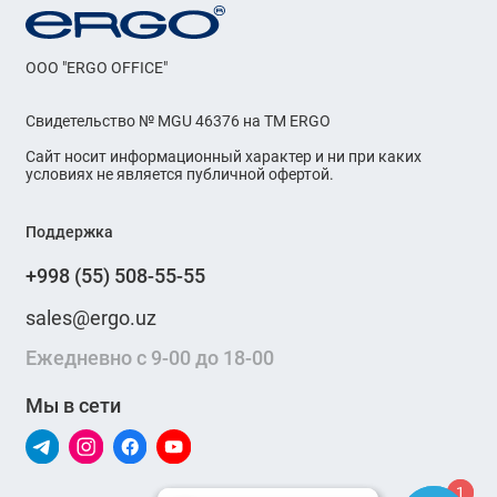
OOO "ERGO OFFICE"
Свидетельство № MGU 46376 на ТМ ERGO
Сайт носит информационный характер и ни при каких
условиях не является публичной офертой.
Поддержка
+998 (55) 508-55-55
sales@ergo.uz
Ежедневно с 9-00 до 18-00
Мы в сети
1
1