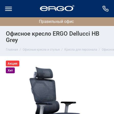
Офисное кресло ERGO Dellucci HB
Grey
Главная
Офисные кресла и стулья
Кресла для персонала
Офисное 
Акция
Хит