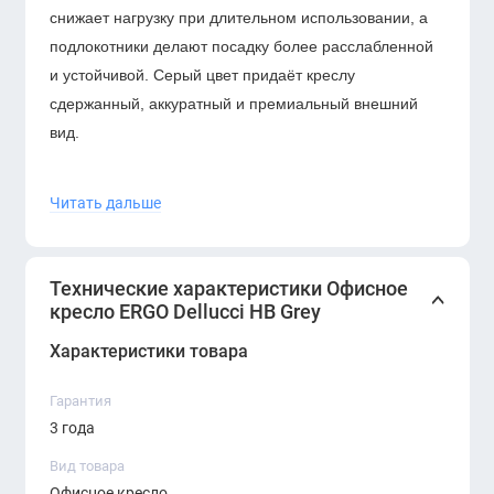
снижает нагрузку при длительном использовании, а
подлокотники делают посадку более расслабленной
и устойчивой. Серый цвет придаёт креслу
сдержанный, аккуратный и премиальный внешний
вид.
Кресло ERGO Dellucci HB Grey подойдёт для рабочих
Читать дальше
мест сотрудников, кабинетов, переговорных комнат,
коворкингов и home-office. Благодаря нейтральному
дизайну модель хорошо сочетается с офисными
Технические характеристики Офисное
столами в белом, чёрном, сером и древесном
кресло ERGO Dellucci HB Grey
оттенках.
Характеристики товара
Гарантия
3 года
Вид товара
Офисное кресло