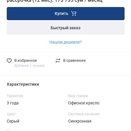
рассрочка (12 мес): 173 735 сум / месяц
Купить
Быстрый заказ
Нашли дешевле?
В избранное
В сравнение
Добавили 1 человек
Характеристики
Гарантия
Вид товара
3 года
Офисное кресло
Цвет
Система качания
Серый
Синхронная