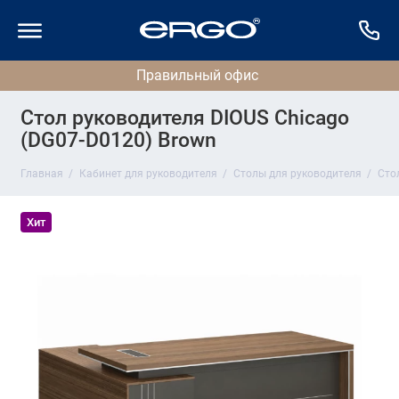
Стол руководителя DIOUS Chicago
(DG07-D0120) Brown
Главная
Кабинет для руководителя
Столы для руководителя
Сто
Хит