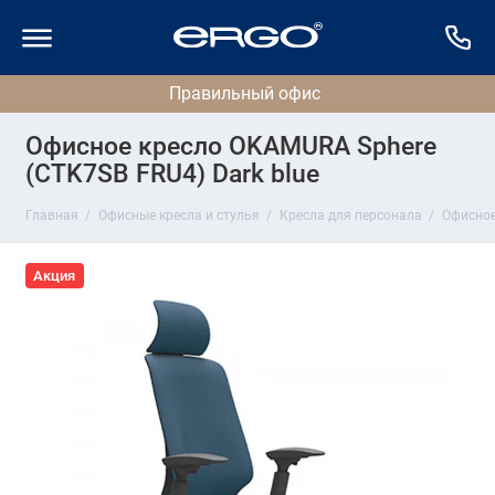
Офисное кресло OKAMURA Sphere
(CTK7SB FRU4) Dark blue
Главная
Офисные кресла и стулья
Кресла для персонала
Офисное
Акция