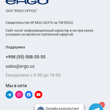
OOO "ERGO OFFICE"
Свидетельство № MGU 46376 на ТМ ERGO
Сайт носит информационный характер и ни при каких
условиях не является публичной офертой.
Поддержка
+998 (55) 508-55-55
sales@ergo.uz
Ежедневно с 9-00 до 18-00
Мы в сети
1
1