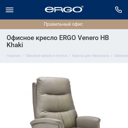
Офисное кресло ERGO Venero HB
Khaki
Главная
Офисные кресла и стулья
Кресла для персонала
Офисное