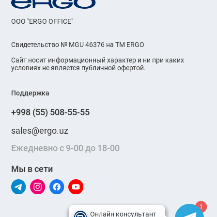
OOO "ERGO OFFICE"
Свидетельство № MGU 46376 на ТМ ERGO
Сайт носит информационный характер и ни при каких
условиях не является публичной офертой.
Поддержка
+998 (55) 508-55-55
sales@ergo.uz
Ежедневно с 9-00 до 18-00
Мы в сети
1
1