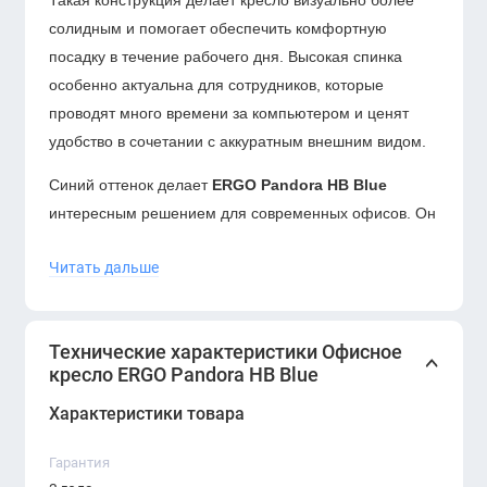
Такая конструкция делает кресло визуально более
солидным и помогает обеспечить комфортную
посадку в течение рабочего дня. Высокая спинка
особенно актуальна для сотрудников, которые
проводят много времени за компьютером и ценят
удобство в сочетании с аккуратным внешним видом.
Синий оттенок делает
ERGO Pandora HB Blue
интересным решением для современных офисов. Он
выглядит более выразительно, чем стандартный
Читать дальше
чёрный или серый цвет, но при этом сохраняет
деловой характер. Такое кресло легко сочетается с
белыми, серыми, древесными, металлическими и
Технические характеристики Офисное
стеклянными элементами офисной мебели.
кресло ERGO Pandora HB Blue
Характеристики товара
Гарантия