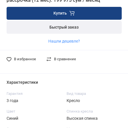
рассрочка (12 мес): 199 975 сум / месяц
Купить
Быстрый заказ
Нашли дешевле?
В избранное
В сравнение
Характеристики
Гарантия
Вид товара
3 года
Кресло
Цвет
Спинка кресла
Синий
Высокая спинка