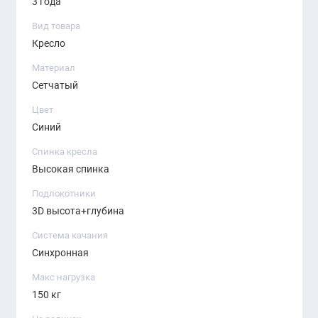
3 года
Вид товара
Кресло
Материал
Сетчатый
Цвет
Синий
Спинка кресла
Высокая спинка
Подлокотники
3D высота+глубина
Система качания
Синхронная
Макс нагрузка
150 кг