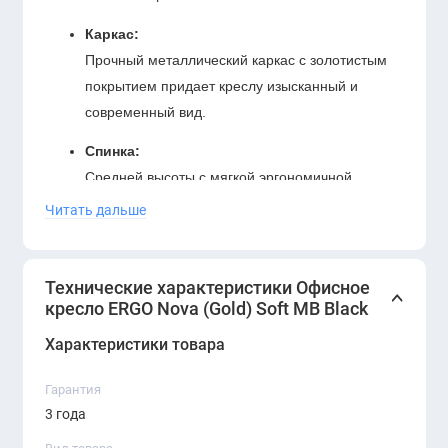
Каркас:
Прочный металлический каркас с золотистым
покрытием придает креслу изысканный и
современный вид.
Спинка:
Средней высоты с мягкой эргономичной
поддержкой спины для предотвращения
Читать дальше
усталости даже при длительной работе.
Подлокотники:
Технические характеристики Офисное
Фиксированные подлокотники с мягкими
кресло ERGO Nova (Gold) Soft MB Black
накладками обеспечивают удобство и
Характеристики товара
поддержку рук.
Основание:
Гарантия
Хромированная крестовина с колесиками
3 года
обеспечивает легкость передвижения и