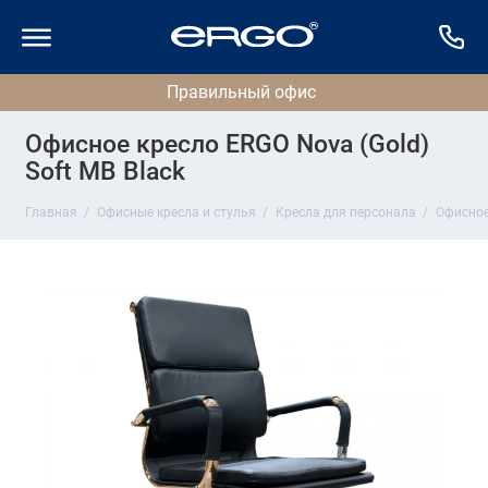
Офисное кресло ERGO Nova (Gold)
Soft MB Black
Главная
Офисные кресла и стулья
Кресла для персонала
Офисное 