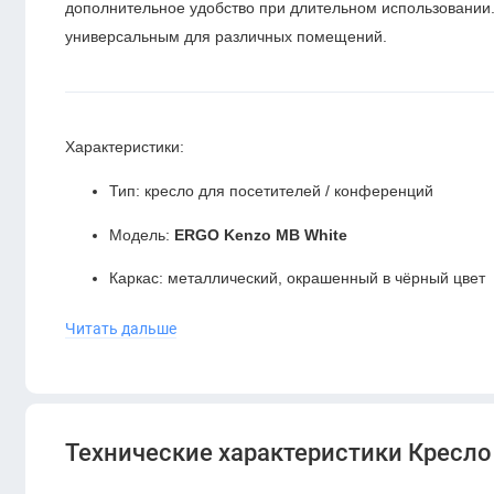
дополнительное удобство при длительном использовании.
универсальным для различных помещений.
Характеристики:
Тип: кресло для посетителей / конференций
Модель:
ERGO Kenzo MB White
Каркас: металлический, окрашенный в чёрный цвет
Обивка: ткань серого цвета, прочная и практичная
Читать дальше
Спинка: эргономичная, средней высоты
Подлокотники: отсутствуют (экономия места)
Технические характеристики Кресло
Основание: ножки из металла для устойчивости