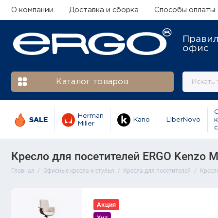
О компании
Доставка и сборка
Способы оплаты
Прави
офис
Каталог товаров
Herman
SALE
Kano
LiberNovo
к
Miller
с
Кресло для посетителей ERGO Kenzo M
Главная
Офисные кресла и стулья
Кресла для посетителей
Кресло
Акция
Хит