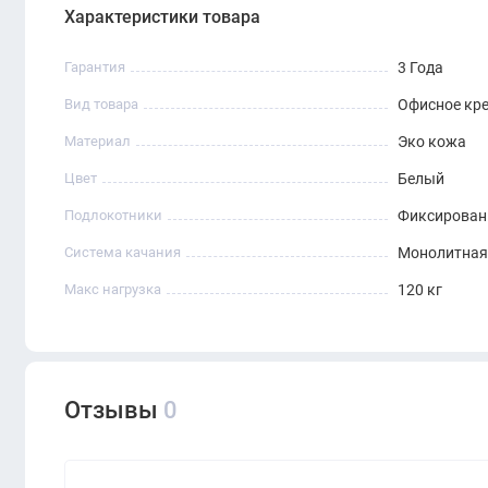
Назначение: офисы, переговорные, зоны ожидания
Характеристики товара
Гарантия
3 Года
Вид товара
Офисное кр
Материал
Эко кожа
Цвет
Белый
Подлокотники
Фиксирова
Система качания
Монолитная
Макс нагрузка
120 кг
Отзывы
0