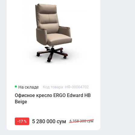
На складе
Код товара: НФ-00004702
Офисное кресло ERGO Edward HB
Beige
5 280 000 сум
-17 %
6 358 300 сум