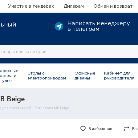
Участие в тендерах
Дилерам
Обмен и возврат
Написать менеджеру
льный
в телеграм
Офисные
Столы с
Офисные
Кабинет для
ресла и
электроприводом
диваны
руководителя
тулья
B Beige
 для посетителей ERGO Kenzo MB Beige
В избранное
В 