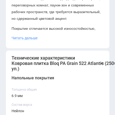
переговорных комнат, лаунж-зон и современных
рабочих пространств, где требуется выразительный,
но сдержанный цветовой акцент.
Покрытие отличается высокой износостойкостью,
акустическим комфортом и устойчивостью к
Читать дальше
выцветанию.
Ковровая плитка
Bloq PA Grain 522 Atlantic
— это
Технические характеристики
современное и выразительное решение для
Ковровая плитка Bloq PA Grain 522 Atlantic (250
офисных пространств. Глубокий сине-зелёный
уп.)
оттенок позволяет создавать стильные и
Напольные покрытия
функциональные интерьеры, сохраняя высокий
уровень износостойкости и акустического комфорта.
Толщина общая
6.9 мм
Состав ворса
Нейлон