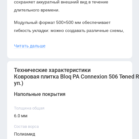
сохраняет аккуратный внешний вид в течение
длительного времени.
Модульный формат 500×500 мм обеспечивает
гибкость укладки: можно создавать различные схемы,
выделять зоны open space и легко заменять
Читать дальше
отдельные элементы без демонтажа всего покрытия.
Ковровая плитка
Bloq PA Connexion 506 Toned
Route
— это надёжное и универсальное решение
Технические характеристики
для современных офисов. Она объединяет
Ковровая плитка Bloq PA Connexion 506 Toned R
уп.)
износостойкость, акустический комфорт и
нейтральный профессиональный дизайн, позволяя
Напольные покрытия
создавать функциональные и эстетичные рабочие
пространства.
Толщина общая
6.0 мм
Состав ворса
Полиамид