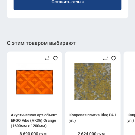
Оставить отзыв
С этим товаром выбирают
Акустическая арт-объект
Ковровая плитка Bloq PA Large 207 D
Ковр
ERGO Vibe (AK36) Orange
уп.)
уп.)
(1600мм x 1200мм)
8 690 000 сум
2 624 000 сум