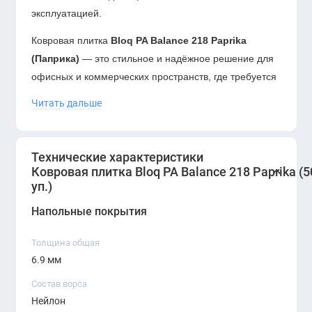
эксплуатацией.
Ковровая плитка
Bloq PA Balance 218 Paprika
(Паприка)
— это стильное и надёжное решение для
офисных и коммерческих пространств, где требуется
яркий акцент без потери комфорта и практичности.
Читать дальше
Износостойкий полиамидный ворс, отличные
акустические свойства и выразительный цвет делают
её идеальным выбором для зонирования и
Технические характеристики
дизайнерских решений.
Ковровая плитка Bloq PA Balance 218 Paprika (5
уп.)
Напольные покрытия
Толщина общая
6.9 мм
Состав ворса
Нейлон