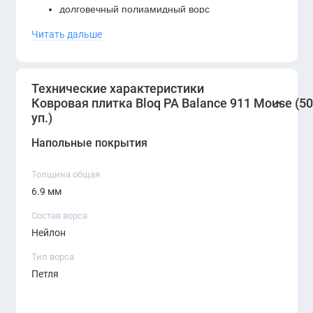
долговечный полиамидный ворс
Читать дальше
универсальный нейтральный цвет
улучшенные акустические характеристики
Технические характеристики
удобное решение для крупных коммерческих
Ковровая плитка Bloq PA Balance 911 Mouse (50
проектов
уп.)
Bloq PA Balance 911 Mouse
— это надёжная и
Напольные покрытия
универсальная ковровая плитка коммерческого
класса, идеально подходящая для офисных
Толщина общая
6.9 мм
проектов ERGO. Она сочетает высокую
износостойкость, акустический комфорт и
Состав ворса
нейтральный дизайн, обеспечивая аккуратный
Нейлон
внешний вид при интенсивной эксплуатации.
Тип ворса
Петля