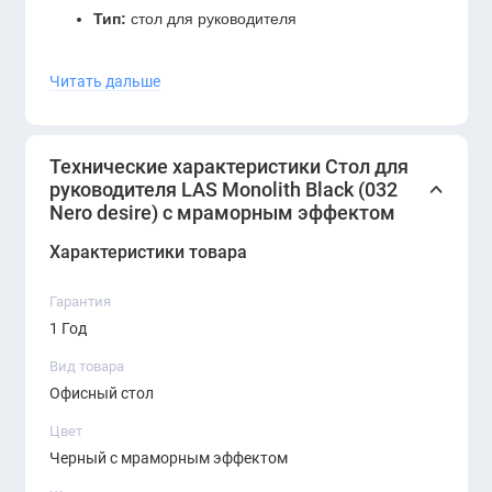
Тип:
стол для руководителя
Цвет:
Black (032 Nero Desire) с мраморным
Читать дальше
эффектом
Материал столешницы:
премиум-класса с
декоративным покрытием
Технические характеристики Стол для
руководителя LAS Monolith Black (032
Каркас:
металл + усиленные опоры
Nero desire) с мраморным эффектом
Назначение:
кабинет руководителя,
Характеристики товара
премиальные офисы
Гарантия
Преимущества:
1 Год
Эффектная поверхность «под мрамор»
Вид товара
Офисный стол
Современный минималистичный дизайн
Цвет
Подчёркивает статус руководителя
Черный с мраморным эффектом