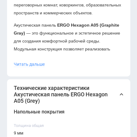
переговорных комнат, коворкингов, образовательных
пространств и коммерческих объектов.
Акустическая панель
ERGO Hexagon A05 (Graphite
Gray)
— это функциональное и эстетичное решение
для создания комфортной рабочей среды.
Модульная конструкция позволяет реализовать
индивидуальный дизайн, сохраняя высокий уровень
Читать дальше
звукопоглощения.
В проектах ERGO по оснащению офисов «под ключ»
панели Hexagon становятся частью продуманной
Технические характеристики
системы, формируя тихое, стильное и продуктивное
Акустическая панель ERGO Hexagon
A05 (Grey)
пространство.
Напольные покрытия
Толщина общая
9 мм