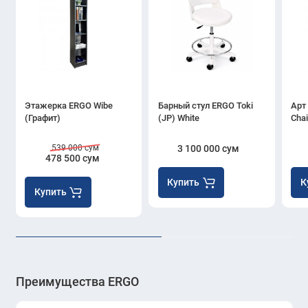
Этажерка ERGO Wibe
Барный стул ERGO Toki
Арт
(Графит)
(JP) White
Chai
539 000 сум
3 100 000 сум
478 500 сум
Купить
К
Купить
Преимущества ERGO