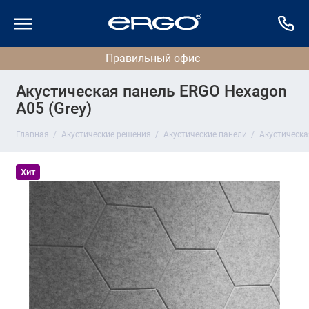
Акустическая панель ERGO Hexagon
A05 (Grey)
Главная
Акустические решения
Акустические панели
Акустическа
Хит