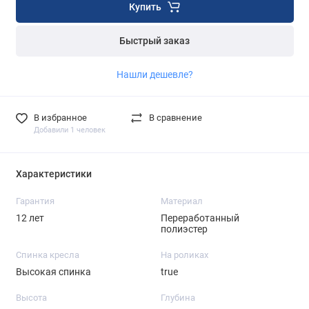
Купить
Быстрый заказ
Нашли дешевле?
В избранное
В сравнение
Добавили 1 человек
Характеристики
Гарантия
Материал
12 лет
Переработанный
полиэстер
Спинка кресла
На роликах
Высокая спинка
true
Высота
Глубина