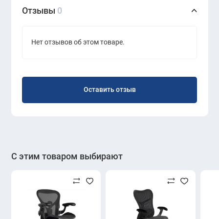
длительной работы и подчёркивает статус
Отзывы
0
современного офиса.
Нет отзывов об этом товаре.
Оставить отзыв
С этим товаром выбирают