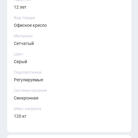
12 лет
Вид товара
Офисное кресло
Материал
Сетчатый
Цвет
Серый
Подлокотники
Регулируемые
Система качания
Синхронная
Herman Miller Aeron Size B MB Mineral
— это
Макс нагрузка
премиальное офисное кресло для тех, кто ценит
120 кг
комфорт, лёгкий современный дизайн и проверенную
эргономику. Модель помогает создать правильное
рабочее место, поддерживает тело во время