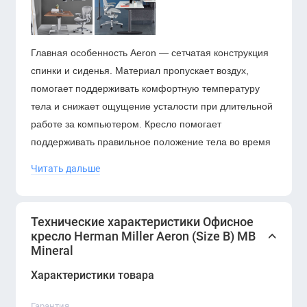
Главная особенность Aeron — сетчатая конструкция
спинки и сиденья. Материал пропускает воздух,
помогает поддерживать комфортную температуру
тела и снижает ощущение усталости при длительной
работе за компьютером. Кресло помогает
поддерживать правильное положение тела во время
работы, снижает нагрузку на спину и создаёт
Читать дальше
комфортную посадку на протяжении всего рабочего
дня. Благодаря продуманной форме, Aeron подходит
как для индивидуального кабинета, так и для
Технические характеристики Офисное
масштабного оснащения корпоративных рабочих
кресло Herman Miller Aeron (Size B) MB
Mineral
мест.
Характеристики товара
Гарантия