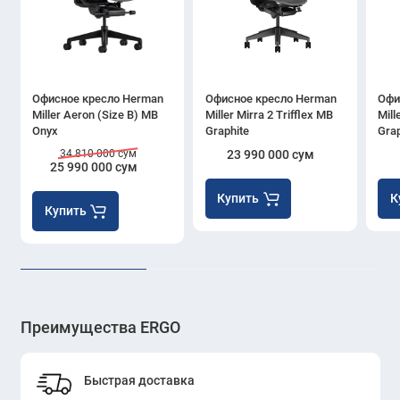
Офисное кресло Herman
Офисное кресло Herman
Офи
Miller Aeron (Size B) MB
Miller Mirra 2 Trifflex MB
Mill
Onyx
Graphite
Grap
34 810 000 сум
23 990 000 сум
25 990 000 сум
Купить
К
Купить
Преимущества ERGO
Быстрая доставка