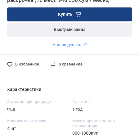
рассрочка (12 мес): 946 556 сум / месяц
Купить
Быстрый заказ
Нашли дешевле?
В избранное
В сравнение
Характеристики
Автостоп при преграде
Гарантия
true
1 год
Количество моторов
Макс ширина и длина
столешницы
4 шт
800-1800mm