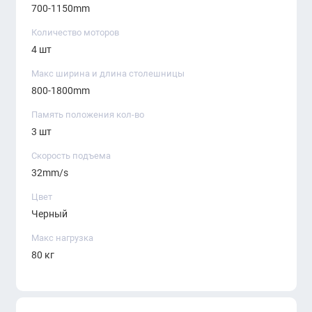
700-1150mm
Количество моторов
4 шт
Макс ширина и длина столешницы
800-1800mm
Память положения кол-во
3 шт
Скорость подъема
32mm/s
Цвет
Черный
Макс нагрузка
80 кг