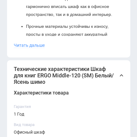
гармонично вписать шкаф как в офисное
пространство, так и в домашний интерьер.
Прочные материалы устойчивы к износу,
просты в уходе и сохраняют аккуратный
внешний вид надолго.
Читать дальше
Функциональность
Удобные полки обеспечивают достаточное
Технические характеристики Шкаф
пространство для хранения книг, папок и
для книг ERGO Middle-120 (SM) Белый/
Ясень шимо
декоративных предметов.
Характеристики товара
Оптимальная высота (120 см) делает шкаф
универсальным: его можно использовать
Гарантия
отдельно или сочетать с другими модулями
1 Год
серии.
Вид товара
Конструкция подходит для организации
Офисный шкаф