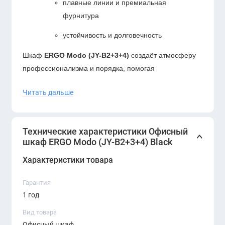
плавные линии и премиальная
фурнитура
устойчивость и долговечность
Шкаф
ERGO Modo (JY-B2+3+4)
создаёт атмосферу
профессионализма и порядка, помогая
поддерживать чистоту и организацию в рабочем
Читать дальше
пространстве.
Технические характеристики Офисный
шкаф ERGO Modo (JY-B2+3+4) Black
Характеристики товара
Гарантия
1 год
Вид товара
Офисный шкаф