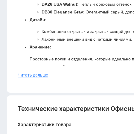
DA26 USA Walnut:
Теплый ореховый оттенок,
DB30 Elegance Gray:
Элегантный серый, доп
Дизайн:
Комбинация открытых и закрытых секций для 
Лаконичный внешний вид с чёткими линиями,
Хранение:
Просторные полки и отделения, которые идеально 
принадлежностей.
Читать дальше
Преимущества:
Современный и универсальный дизайн.
Надёжные материалы и долговечная фурнитура.
Эргономичное решение для офисного порядка.
Технические характеристики Офисны
Офисный шкаф
DIOUS (DG28-S0520)
— это сочетание эст
Характеристики товара
офиса и обеспечивает комфортное рабочее пространство