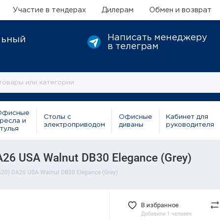
Участие в тендерах
Дилерам
Обмен и возврат
Написать менеджеру
льный
в телеграм
Офисные
Столы с
Офисные
Кабинет для
ресла и
электроприводом
диваны
руководителя
тулья
6 USA Walnut DB30 Elegance (Grey)
0) DA26 USA Walnut DB30 Elegance (Grey)
В избранное
Добавили 1 человек