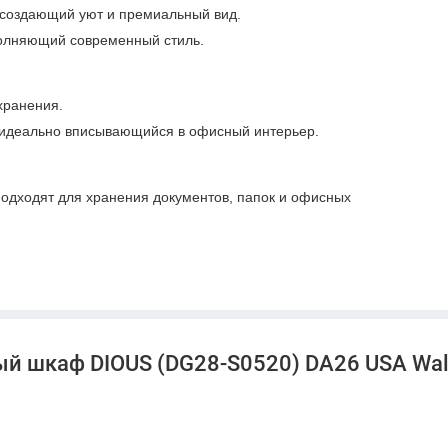
 создающий уют и премиальный вид.
олняющий современный стиль.
хранения.
 идеально вписывающийся в офисный интерьер.
подходят для хранения документов, папок и офисных
й шкаф DIOUS (DG28-S0520) DA26 USA Waln
етики и функциональности, которое подчеркивает статус
.