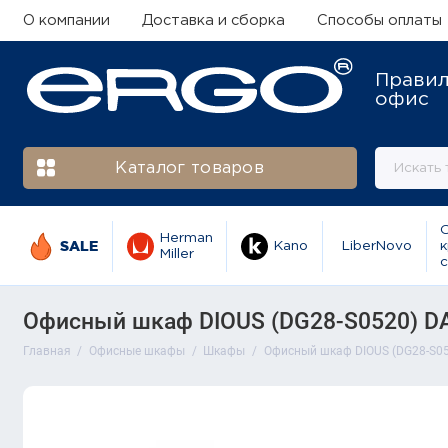
О компании
Доставка и сборка
Способы оплаты
Прави
офис
Каталог товаров
Herman
SALE
Kano
LiberNovo
к
Miller
с
Офисный шкаф DIOUS (DG28-S0520) DA2
Главная
Офисные шкафы
Шкафы
Офисный шкаф DIOUS (DG28-S052